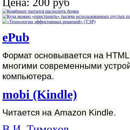
Цена:
200 руб
ePub
Формат о
сновывается на HTML
многими современными устрой
компьютера.
mobi (Kindle)
Читается на Amazon Kindle.
В.И. Тимохов
,